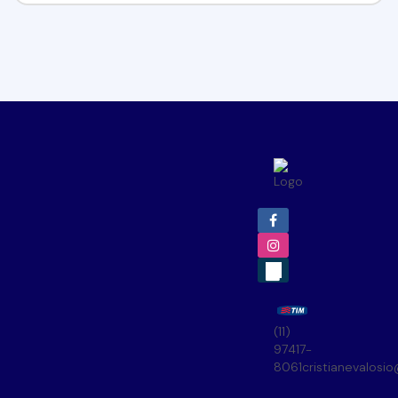
(11)
97417-
8061
cristianevalosi