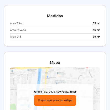
Medidas
Área Total:
55 m²
Área Privada:
55 m²
Área Útil:
55 m²
Mapa
Jardim Ísis
,
Cotia
,
São Paulo
,
Brasil
Clique aqui para ver o
Mapa