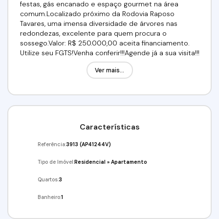
festas, gás encanado e espaço gourmet na área
comum.Localizado próximo da Rodovia Raposo
Tavares, uma imensa diversidade de árvores nas
redondezas, excelente para quem procura o
sossego.Valor: R$ 250.000,00 aceita financiamento.
Utilize seu FGTS!Venha conferir!!!Agende já a sua visita!!!
(11) 98211-2565 / (11) 97417-8061Imobiliária Alfa
Ver mais...
Negócios.CRECI: 34.726-J
Características
Referência:
3913
(AP41244V)
Tipo de Imóvel:
Residencial
»
Apartamento
Quartos:
3
Banheiro:
1