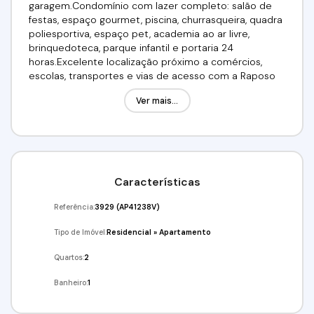
garagem.Condomínio com lazer completo: salão de
festas, espaço gourmet, piscina, churrasqueira, quadra
poliesportiva, espaço pet, academia ao ar livre,
brinquedoteca, parque infantil e portaria 24
horas.Excelente localização próximo a comércios,
escolas, transportes e vias de acesso com a Raposo
Tavares.Valor R$: 290.000,00 Aceita financiamento,
Ver mais...
utilize seu FGTS!!!Venha conferir!!! Agende já a sua
visita!!!(11) 98211-2565 / (11) 97417-8061Imobiliária Alfa
Negócios.CRECI: 34.726-J
Características
Referência:
3929
(AP41238V)
Tipo de Imóvel:
Residencial
»
Apartamento
Quartos:
2
Banheiro:
1