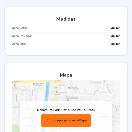
Medidas
Área Total:
46 m²
Área Privada:
46 m²
Área Útil:
46 m²
Mapa
Nakamura Park
,
Cotia
,
São Paulo
,
Brasil
Clique aqui para ver o
Mapa