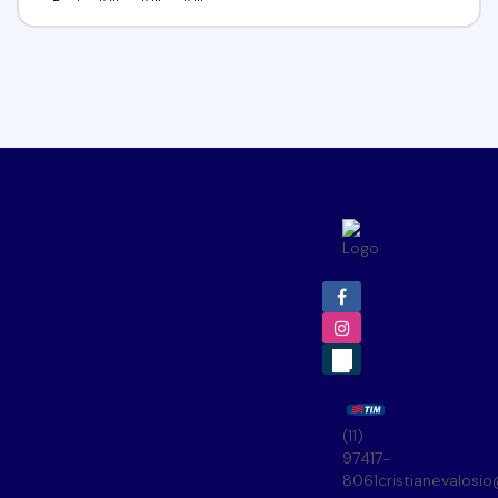
(11)
97417-
8061
cristianevalosi