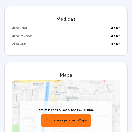
Medidas
Área Total:
47 m²
Área Privada:
47 m²
Área Útil:
47 m²
Mapa
Jardim Pioneiro
,
Cotia
,
São Paulo
,
Brasil
Clique aqui para ver o
Mapa