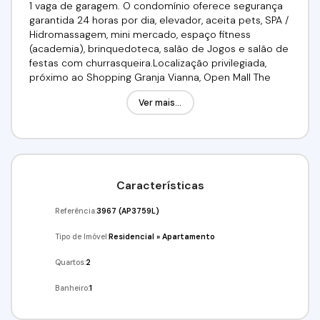
1 vaga de garagem. O condomínio oferece segurança
garantida 24 horas por dia, elevador, aceita pets, SPA /
Hidromassagem, mini mercado, espaço fitness
(academia), brinquedoteca, salão de Jogos e salão de
festas com churrasqueira.Localização privilegiada,
próximo ao Shopping Granja Vianna, Open Mall The
Square, Dona Deôla - Padaria & Cia, academias, postos
Ver mais...
de saúde, supermercados, farmácias, comércios em
geral, transporte publico, hospitais, creches escolas e
faculdades. Fácil acesso a Raposo Tavares!Valor para
locação R$: 2.500,00 (O Pacote)Requisitos de
Locação: 03 Depósitos de Locação OU Fiador OU
Seguro Fiança, não possuir restrição SPC/SERASA e
Características
comprovar renda no valor de 03 alugueis.Venha
conferir!!!Agende já a sua visita!!!(11) 91359-7440 / (11)
Referência:
3967
(AP3759L)
97417-8061Imobiliária Alfa Negócios.CRECI: 34.726-J
Tipo de Imóvel:
Residencial
»
Apartamento
Quartos:
2
Banheiro:
1