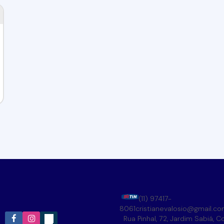
(11) 97417-
8061
cristianevalosio@gmail.c
Rua Pinhal
,
72
,
Jardim Sabiá
,
Co