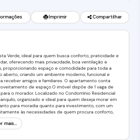
formações
Imprimir
Compartilhar
ta Verde, ideal para quem busca conforto, praticidade e
ndar, oferecendo mais privacidade, boa ventilação e
dos, proporcionando espaço e comodidade para toda a
to aberto, criando um ambiente moderno, funcional e
ara receber amigos e familiares. O apartamento conta
oveitamento de espaço.O imóvel dispõe de 1 vaga de
para o morador. Localizado no Condomínio Residencial
anquilo, organizado e ideal para quem deseja morar em
tanto para moradia quanto para investimento, com um
eitamente às necessidades de quem procura conforto,
35.000,00 Venha conferir!!! Agende já a sua visita!(11)
r mais...
os.CRECI: 34.726-J