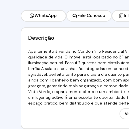
WhatsApp
Fale Conosco
In
Descrição
Apartamento à venda no Condomínio Residencial Vis
qualidade de vida. O imóvel está localizado no 3º a
iluminação natural. Possui 2 quartos bem distribuí
família.A sala e a cozinha são integradas em concei
agradável, perfeito tanto para o dia a dia quanto p
ainda com 1 banheiro bem organizado, com bom apr
garagem, garantindo mais segurança e comodidade 
Vista Verde, o apartamento oferece um ambiente tr
um lugar agradável.É uma excelente oportunidade 
espaço prático, bem distribuído e que atende perf
funcionalidade e boa localização.Valor de venda: R$ 2
Ve
97417-8061 // (11) 95332-7355Imobiliária Alfa Negóci