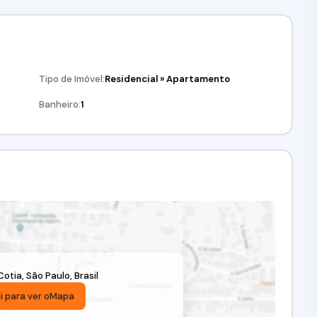
Tipo de Imóvel:
Residencial
»
Apartamento
Banheiro:
1
Cotia
,
São Paulo
,
Brasil
i para ver o
Mapa