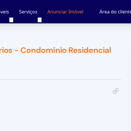
veis
Serviços
Área do client
Anunciar Imóvel
ios - Condomínio Residencial