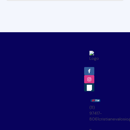
(11)
97417-
8061
cristianevalosi