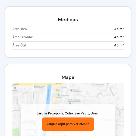
Medidas
Área Total:
45 m²
Área Privada:
45 m²
Área Útil:
45 m²
Mapa
Jardim Petrópolis
,
Cotia
,
São Paulo
,
Brasil
Clique aqui para ver o
Mapa