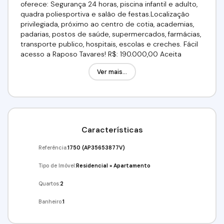
oferece: Segurança 24 horas, piscina infantil e adulto,
quadra poliesportiva e salão de festas.Localização
privilegiada, próximo ao centro de cotia, academias,
padarias, postos de saúde, supermercados, farmácias,
transporte publico, hospitais, escolas e creches. Fácil
acesso a Raposo Tavares! R$: 190.000,00 Aceita
financiamento bancário. Utilize seu FGTS!!!Venha
Ver mais...
conferir!!! Agende já a sua visita!(11) 91359-7440 / (11)
98211-2565Imobiliária Alfa Negócios.CRECI: 34.726-J
Características
Referência:
1750
(AP35653877V)
Tipo de Imóvel:
Residencial
»
Apartamento
Quartos:
2
Banheiro:
1