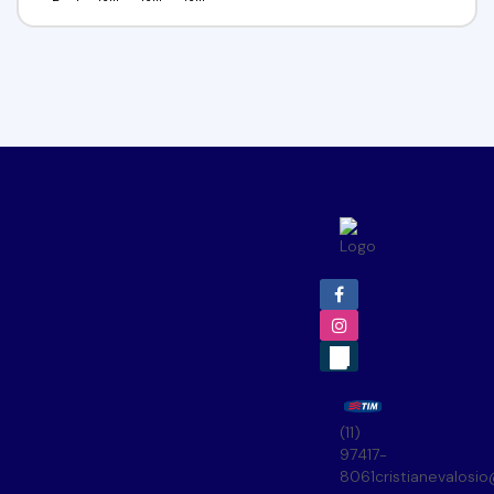
(11)
97417-
8061
cristianevalosi