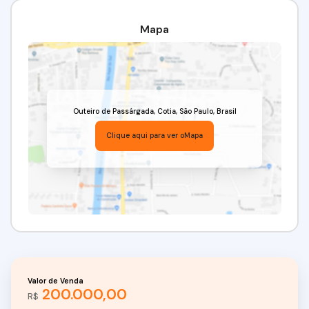
venda na região de Cotia.
Valor: R$ 200.000,00.
Mapa
Aceita Financiamento! Utilize seu FGTS!!!
Venha conferir!!! Agende já a sua visita!
(11) 97417-8061 // (11) 95332-7355
Imobiliária Alfa Negócios.
CRECI: 34.726-J.
Outeiro de Passárgada
,
Cotia
,
São Paulo
,
Brasil
Clique aqui para ver o
Mapa
Valor de Venda
200.000,00
R$