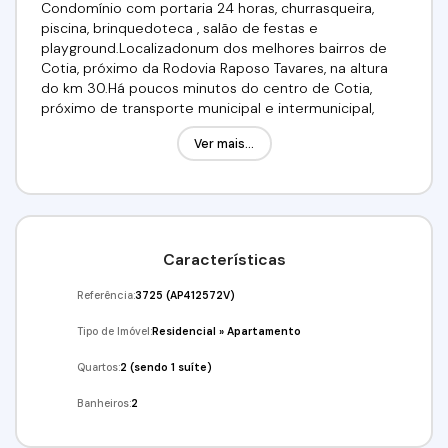
Condomínio com portaria 24 horas, churrasqueira,
piscina, brinquedoteca , salão de festas e
playground.Localizadonum dos melhores bairros de
Cotia, próximo da Rodovia Raposo Tavares, na altura
do km 30.Há poucos minutos do centro de Cotia,
próximo de transporte municipal e intermunicipal,
mercados, escolas e padaria. Valor: R$ 380.000,00
Ver mais...
documentação ok ! Aceita financiamento! Use seu
FGTS!Venha conferir!!!Agende já a sua visita!!!(11) 98211-
2565 / (11)97417-8061Imobiliária Alfa Negócios.CRECI:
34.726-J
Características
Referência:
3725
(AP412572V)
Tipo de Imóvel:
Residencial
»
Apartamento
Quartos:
2 (sendo 1 suíte)
Banheiros:
2