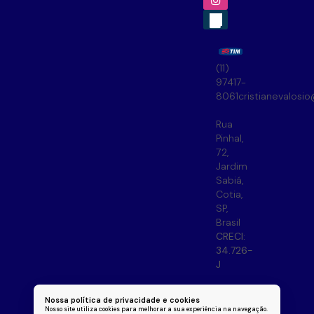
(11)
97417-
8061
cristianevalosi
Rua
Pinhal
,
72
,
Jardim
Sabiá
,
Cotia
,
SP
,
Brasil
CRECI:
34.726-
J
Nossa política de privacidade e cookies
Nosso site utiliza cookies para melhorar a sua experiência na navegação.