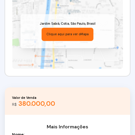
Jardim Sabiá
,
Cotia
,
São Paulo
,
Brasil
Clique aqui para ver o
Mapa
Valor de Venda
380.000,00
R$
Mais Informações
Nome: