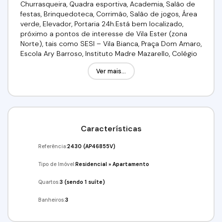
Churrasqueira, Quadra esportiva, Academia, Salão de
festas, Brinquedoteca, Corrimão, Salão de jogos, Área
verde, Elevador, Portaria 24h.Está bem localizado,
próximo a pontos de interesse de Vila Ester (zona
Norte), tais como SESI – Vila Bianca, Praça Dom Amaro,
Escola Ary Barroso, Instituto Madre Mazarello, Colégio
Salesiano Santa Teresinha e Aeroporto Campo de
Ver mais...
Marte.Valor:R$ 960.000,00/Condomínio: R$
1.900,00/IPTU:R$ 417,00Venha conferir!!!Agende já a sua
visita!!!(11) 4243-7733 - (11)97417-8061Imobiliária Alfa
Negócios.CRECI: 34.726-J
Características
Referência:
2430
(AP46855V)
Tipo de Imóvel:
Residencial
»
Apartamento
Quartos:
3 (sendo 1 suíte)
Banheiros:
3