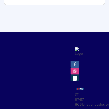
(11)
97417-
8061
cristianevalosi