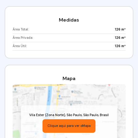
Medidas
Área Total:
126 m²
Área Privada:
126 m²
Área Útil:
126 m²
Mapa
Vila Ester (Zona Norte)
,
São Paulo
,
São Paulo
,
Brasil
Clique aqui para ver o
Mapa