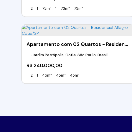
2
1
73m²
1
73m²
73m²
Apartamento com 02 Quartos - Residencial Allegro - Cotia/SP
Jardim Petrópolis, Cotia, São Paulo, Brasil
R$
240.000,00
2
1
45m²
45m²
45m²