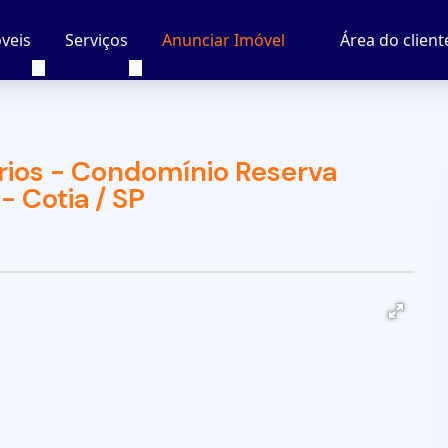
veis
Serviços
Área do client
Anunciar Imóvel
ios - Condomínio Reserva
- Cotia / SP