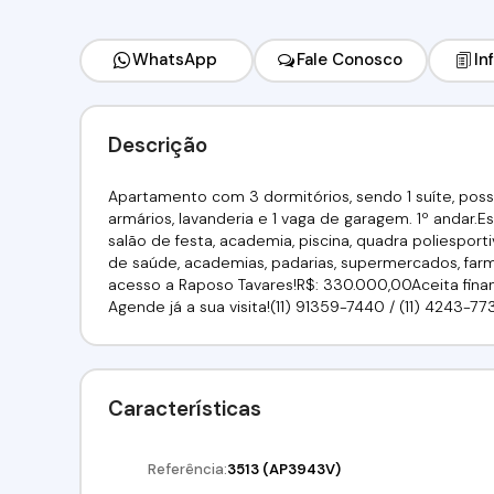
WhatsApp
Fale Conosco
In
Descrição
Apartamento com 3 dormitórios, sendo 1 suíte, poss
armários, lavanderia e 1 vaga de garagem. 1º andar.E
salão de festa, academia, piscina, quadra poliesport
de saúde, academias, padarias, supermercados, farmá
acesso a Raposo Tavares!R$: 330.000,00Aceita financi
Agende já a sua visita!(11) 91359-7440 / (11) 4243-77
Características
Referência:
3513
(AP3943V)