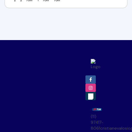
2
2
70m²
1
70m²
70m²
(11)
97417-
8061
cristianevalosi