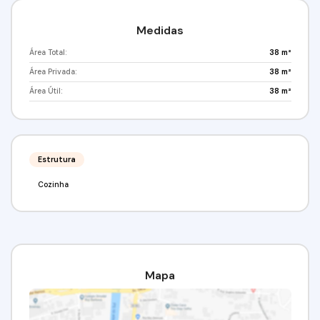
sua visita!(11) 98211-2565 (11) 97417-8061Imobiliária Alfa
Negócios.CRECI: 34.726-J
Medidas
Área Total:
38 m²
Área Privada:
38 m²
Área Útil:
38 m²
Estrutura
Cozinha
Mapa