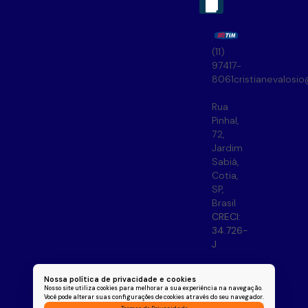
(11)
97417-
8061
cristianevalosi
Rua
Pinhal
,
72
,
Jardim
Sabiá
,
Cotia
,
SP
,
Brasil
CRECI:
34.726-
J
Nossa política de privacidade e cookies
Nosso site utiliza cookies para melhorar a sua experiência na navegação.
Você pode alterar suas configurações de cookies através do seu navegador.