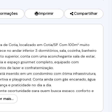
formações
Imprimir
Compartilhar
 de Cotia, localizado em Cotia/SP. Com 100m² muito
e no andar inferior 3 dormitórios, sala, cozinha, banheiro
nto superior, conta com uma aconchegante sala de estar,
ria e espaço gourmet completo, equipado com
tos de lazer e confraternização.
está inserido em um condomínio com ótima infraestrutura,
portiva e playground. Conta ainda com gás encanado, água
ança e praticidade no dia a dia.
ente oportunidade para quem busca espaço, conforto e
to. Entre em contato para mais informações e agende sua
r mais...