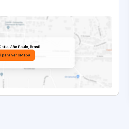
Cotia
,
São Paulo
,
Brasil
i para ver o
Mapa