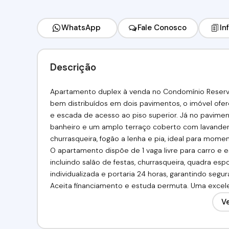
WhatsApp
Fale Conosco
In
Descrição
Apartamento duplex à venda no Condomínio Reserva
bem distribuídos em dois pavimentos, o imóvel oferec
e escada de acesso ao piso superior. Já no pavime
banheiro e um amplo terraço coberto com lavande
churrasqueira, fogão a lenha e pia, ideal para momen
O apartamento dispõe de 1 vaga livre para carro e 
incluindo salão de festas, churrasqueira, quadra es
individualizada e portaria 24 horas, garantindo segur
Aceita financiamento e estuda permuta. Uma excel
um diferencial de lazer privativo em um apartamen
Ve
visita!