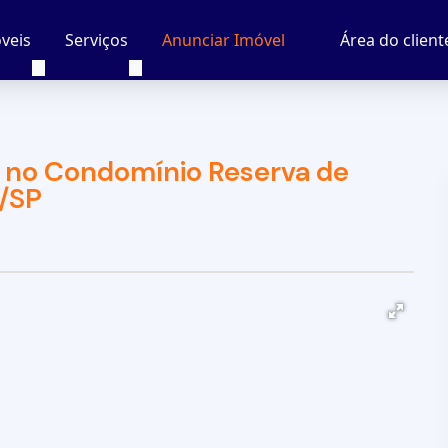
veis
Serviços
Área do client
Anunciar Imóvel
 no Condomínio Reserva de
a/SP