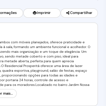
formações
Imprimir
Compartilhar
ambos com móveis planejados, oferece praticidade e
ada à sala, formando um ambiente funcional e acolhedor. O
azendo mais organização e um toque de elegância. Um
tivo, sendo metade coberto e com piso, ideal para
tra metade aberta, perfeita para quem aprecia
.O Residencial Prosperitá oferece uma área de lazer
a, quadra esportiva, playground, salão de festas, espaço
, proporcionando opções para todas as idades e
or portaria 24 horas, controle de acesso e
de para os moradores.Localizado no bairro Jardim Nossa
om fácil acesso a transporte público, mercados, escolas,
r mais...
 dia e oferecendo praticidade sem abrir mão da
0.000,00 Aceita Financiamento! Traga seu FGTS!Agende já a
ia Alfa Negócios.CRECI. 34.726-J