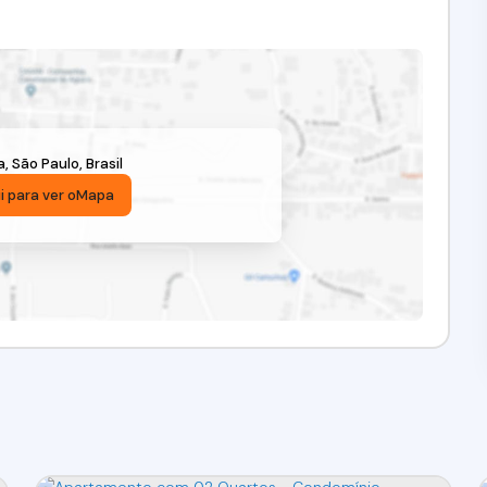
a
,
São Paulo
,
Brasil
i para ver o
Mapa