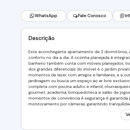
WhatsApp
Fale Conosco
In
Descrição
Este aconchegante apartamento de 2 dormitórios, 
conforto no dia a dia. A cozinha planejada é integr
banheiro também conta com móveis planejados, tr
dos grandes diferenciais do imóvel é o jardim priva
momentos de lazer com amigos e familiares, e a ou
jardinagem ou busca um espaço ao ar livre exclusivo
completa com piscina adulto e infantil, churrasqueir
gourmet, academia, brinquedoteca e salão de jogos
momentos de convivência.A segurança é garantida p
monitoramento por câmeras, garantindo tranquilida
Senhora das Graças, em Cotia, o condomínio conta c
Ve
drogarias e diversos comércios, facilitando o dia a
tranquilidade de uma região residencial.Valor:R$29
sua visita!!!(11) 98211-2565 / (11) 97417-8061Imobiliár