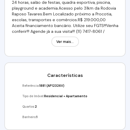
24 horas, salão de festas, quadra esportiva, piscina,
playground e academia.Acesso pelo 31km da Rodovia
Raposo Tavares.Bem Localizado próximo a Procotia,
escolas, transportes e comércios.R$ 219.000,00
Aceita financiamento bancário. Utilize seu FGTS!!!Venha
conferir!!! Agende já a sua visita!!! (11) 7417-8061 /
95332-7355 Imobiliária Alfa Negócios.CRECI: 34.726-J
Ver mais...
Características
Referência:
1881
(AP12326V)
Tipo de Imóvel:
Residencial
»
Apartamento
Quartos:
2
Banheiro:
1