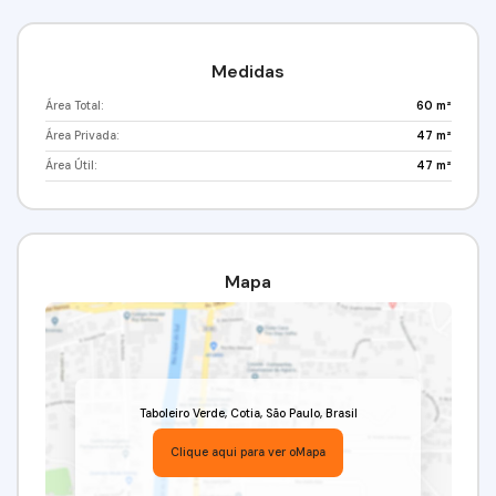
Medidas
Área Total:
60 m²
Área Privada:
47 m²
Área Útil:
47 m²
Mapa
Taboleiro Verde
,
Cotia
,
São Paulo
,
Brasil
Clique aqui para ver o
Mapa