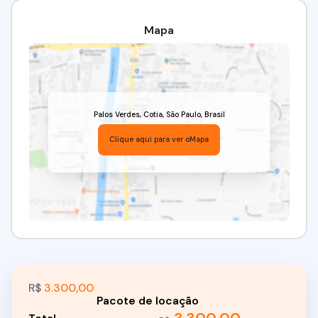
Valor da locação: R$ 3.300,00
Mapa
Para a locação, são aceitas as seguintes garantias: três
depósitos de caução, fiador ou seguro-fiança. É
necessário não possuir restrições no SPC/Serasa e
comprovar renda equivalente a três vezes o valor do
Palos Verdes
,
Cotia
,
São Paulo
,
Brasil
aluguel.
Clique aqui para ver o
Mapa
Venha conferir!!! Agende já a sua visita!!!
(11) 97417-8061 / (11) 95332-7355
Imobiliária Alfa Negócios.
CRECI: 34.726-J.
R$
3.300,00