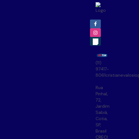
(11)
97417-
8061
cristianevalosi
Rua
Pinhal
,
72
,
Jardim
Sabiá
,
Cotia
,
SP
,
Brasil
CRECI: