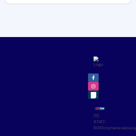
(11)
97417-
8061
cristianevalosi