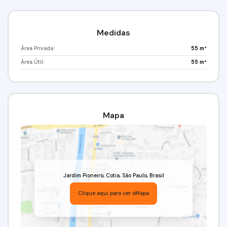
Medidas
Área Privada:
55 m²
Área Útil:
55 m²
Mapa
Jardim Pioneiro
,
Cotia
,
São Paulo
,
Brasil
Clique aqui para ver o
Mapa