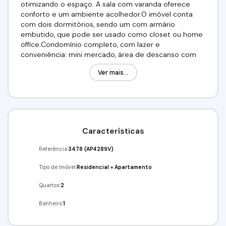
otimizando o espaço. A sala com varanda oferece
conforto e um ambiente acolhedor.O imóvel conta
com dois dormitórios, sendo um com armário
embutido, que pode ser usado como closet ou home
office.Condomínio completo, com lazer e
conveniência: mini mercado, área de descanso com
hidromassagem e vista para a mata, salão de festas,
Ver mais...
churrasqueira, brinquedoteca e portaria
24h.Localizado no Jardim Pioneira, ao lado do Templo
Zulai, o apartamento oferece tranquilidade,
privacidade e fácil acesso à Raposo Tavares.Aceito
carro como parte de pagamento 11 98376-
1365Mandar mensagens para mais fotos. Valor R$
Características
360.000,00 - IPTU R$ 77,00 - Condomínio
600,00.Venha conferir, agenda já sua visita!!! Tel. (11)
Referência:
3478
(AP4289V)
98376-1365 - (11) 4243-7733Imobilíaria Alfa Negócios.
CRECI: 34.726-J
Tipo de Imóvel:
Residencial
»
Apartamento
Quartos:
2
Banheiro:
1