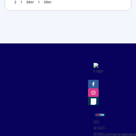
2
1
38m²
1
38m²
(11)
97417-
8061
cristianevalosi