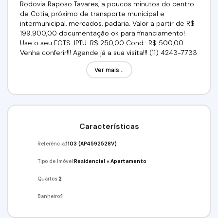
Rodovia Raposo Tavares, a poucos minutos do centro
de Cotia, próximo de transporte municipal e
intermunicipal, mercados, padaria. Valor a partir de R$
199.900,00 documentação ok para financiamento!
Use o seu FGTS. IPTU: R$ 250,00 Cond.: R$ 500,00
Venha conferir!!! Agende já a sua visita!!! (11) 4243-7733
(11) 98211-2565 (11)97417-8061 Imobiliária Alfa Negócios.
Ver mais...
Características
Referência:
1103
(AP4592528V)
Tipo de Imóvel:
Residencial
»
Apartamento
Quartos:
2
Banheiro:
1