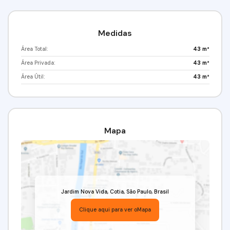
Medidas
Área Total:
43 m²
Área Privada:
43 m²
Área Útil:
43 m²
Mapa
Jardim Nova Vida
,
Cotia
,
São Paulo
,
Brasil
Clique aqui para ver o
Mapa