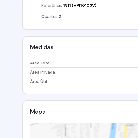
Referência:
1811
(AP110103V)
Quartos:
2
Medidas
Área Total:
Área Privada:
Área Útil:
Mapa