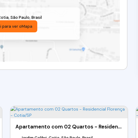
otia
,
São Paulo
,
Brasil
i para ver o
Mapa
Apartamento com 02 Quartos - Residencial Florença - Cotia/SP
Jardim Colibri, Cotia, São Paulo, Brasil