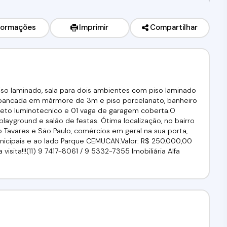
formações
Imprimir
Compartilhar
so laminado, sala para dois ambientes com piso laminado
bancada em mármore de 3m e piso porcelanato, banheiro
jeto luminotecnico e 01 vaga de garagem coberta.O
playground e salão de festas. Ótima localização, no bairro
o Tavares e São Paulo, comércios em geral na sua porta,
municipais e ao lado Parque CEMUCAN.Valor: R$ 250.000,00
visita!!!(11) 9 7417-8061 / 9 5332-7355 Imobiliária Alfa