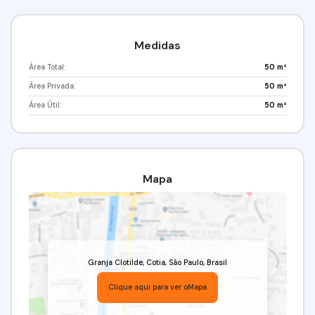
Medidas
Área Total:
50 m²
Área Privada:
50 m²
Área Útil:
50 m²
Mapa
Granja Clotilde
,
Cotia
,
São Paulo
,
Brasil
Clique aqui para ver o
Mapa