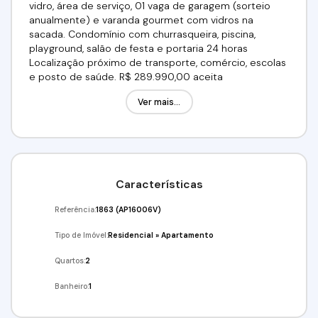
vidro, área de serviço, 01 vaga de garagem (sorteio
anualmente) e varanda gourmet com vidros na
sacada. Condomínio com churrasqueira, piscina,
playground, salão de festa e portaria 24 horas
Localização próximo de transporte, comércio, escolas
e posto de saúde. R$ 289.990,00 aceita
financiamento. Utilize seu FGTS! Venha conferir!!!
Ver mais...
Agende já a sua visita!!! (11)95332-7355 Imobiliária Alfa
Negócios.
Características
Referência:
1863
(AP16006V)
Tipo de Imóvel:
Residencial
»
Apartamento
Quartos:
2
Banheiro:
1