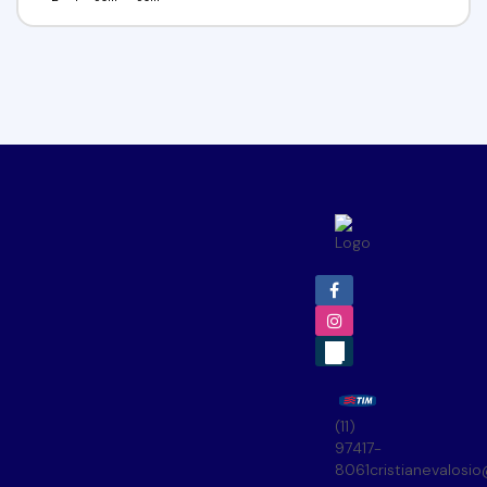
(11)
97417-
8061
cristianevalosi