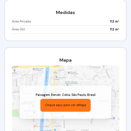
Medidas
Área Privada:
112 m²
Área Útil:
112 m²
Mapa
Paisagem Renoir
,
Cotia
,
São Paulo
,
Brasil
Clique aqui para ver o
Mapa