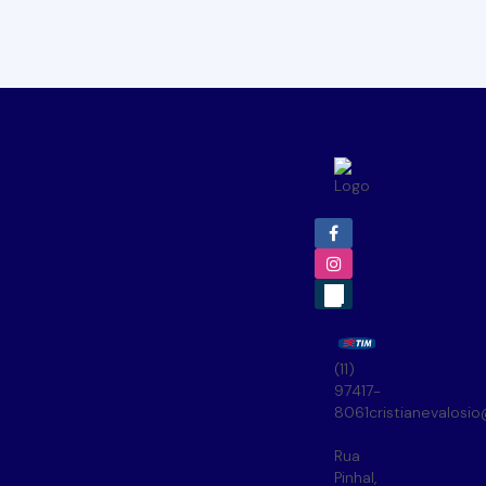
(11)
97417-
8061
cristianevalosi
Rua
Pinhal
,