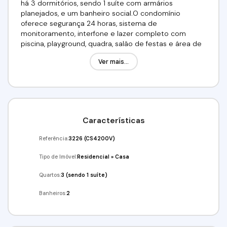
há 3 dormitórios, sendo 1 suíte com armários
planejados, e um banheiro social.O condomínio
oferece segurança 24 horas, sistema de
monitoramento, interfone e lazer completo com
piscina, playground, quadra, salão de festas e área de
churrasqueira. O transporte público está disponível na
Ver mais...
esquina do condomínio, que fica a 2 km da Rodovia
Raposo Tavares.Valor: R$850.000,00Venha
conferir!!!Agende já a sua visita!!!(11) 4243-7733
(11)97417-8061Imobiliária Alfa Negócios.CRECI: 34.726-J
Características
Referência:
3226
(CS4200V)
Tipo de Imóvel:
Residencial
»
Casa
Quartos:
3 (sendo 1 suíte)
Banheiros:
2