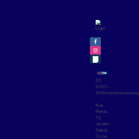
(11)
97417-
8061
cristianevalosi
Rua
Pinhal
,
72
,
Jardim
Sabiá
,
Cotia
,