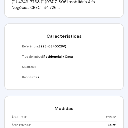
(11) 4243-7733 (11)97417-8061Imobiliária Alfa
Negócios.CRECI: 34.726-J
Características
Referência:
2998
(CS45528V)
Tipo de Imóvel:
Residencial
»
Casa
Quartos:
2
Banheiros:
2
Medidas
Área Total:
236 m²
Área Privada:
65 m²