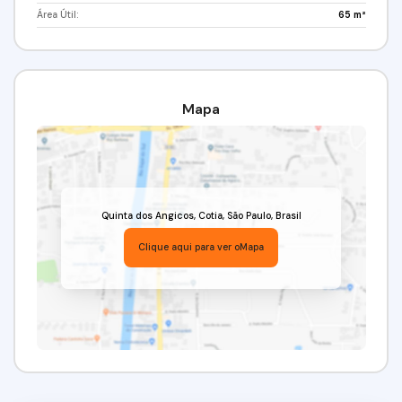
Área Útil:
65 m²
Mapa
Quinta dos Angicos
,
Cotia
,
São Paulo
,
Brasil
Clique aqui para ver o
Mapa