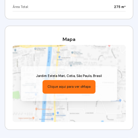
Área Total:
275 m²
Mapa
Jardim Estela Mari
,
Cotia
,
São Paulo
,
Brasil
Clique aqui para ver o
Mapa