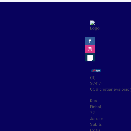
(11)
97417-
8061
cristianevalosi
Rua
Pinhal
,
72
,
Jardim
Sabiá
,
Cotia
,