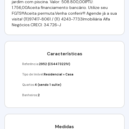
jardim com piscina. Valor: 508.800,00IPTU:
1.756,00Aceita financiamento bancário. Utilize seu
FGTS!!!Aceita permuta.Venha conferir!!! Agende já a sua
visita! (11)97417-8061 / (11) 4243-7733Imobiliária Alfa
Negócios.CRECI: 34.726-J
Características
Referência:
2952
(CS4473221V)
Tipo de Imóvel:
Residencial
»
Casa
Quartos:
4 (sendo 1 suíte)
Banheiros:
2
Medidas