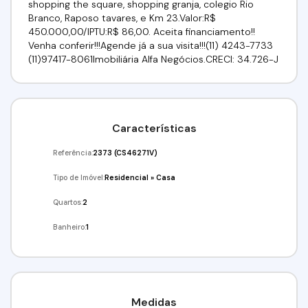
shopping the square, shopping granja, colegio Rio
Branco, Raposo tavares, e Km 23.Valor:R$
450.000,00/IPTU:R$ 86,00. Aceita financiamento!!
Venha conferir!!!Agende já a sua visita!!!(11) 4243-7733
(11)97417-8061Imobiliária Alfa Negócios.CRECI: 34.726-J
Características
Referência:
2373
(CS46271V)
Tipo de Imóvel:
Residencial
»
Casa
Quartos:
2
Banheiro:
1
Medidas