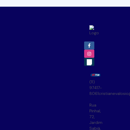
(11)
97417-
8061
cristianevalosi
Rua
Pinhal
,
72
,
Jardim
Sabiá
,