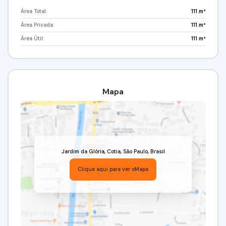
Área Total:
111 m²
Área Privada:
111 m²
Área Útil:
111 m²
Mapa
Jardim da Glória
,
Cotia
,
São Paulo
,
Brasil
Clique aqui para ver o
Mapa