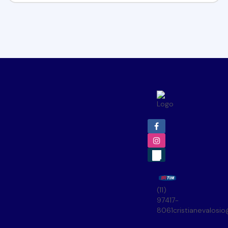
(11)
97417-
8061
cristianevalosi