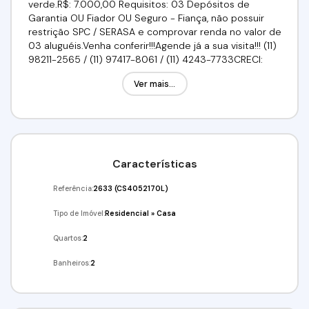
verde.R$: 7.000,00 Requisitos: 03 Depósitos de
Garantia OU Fiador OU Seguro - Fiança, não possuir
restrição SPC / SERASA e comprovar renda no valor de
03 aluguéis.Venha conferir!!!Agende já a sua visita!!! (11)
98211-2565 / (11) 97417-8061 / (11) 4243-7733CRECI:
34.726-J
Ver mais...
Características
Referência:
2633
(CS4052170L)
Tipo de Imóvel:
Residencial
»
Casa
Quartos:
2
Banheiros:
2