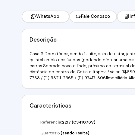
WhatsApp
Fale Conosco
In
Descrição
Casa 3 Dormitórios, sendo 1 suíte, sala de estar, janta
quintal amplo nos fundos (podendo efetuar uma pisc
carros.Sobrado novo e lindo, próximo ao terminal d
distância do centro de Cotia e Itapevi *Valor: R$689.
7733 / (11) 98211-2565 / (11) 97417-8061Imobiliária A
Características
Referência:
2217
(CS41076V)
Quartos:
3 (sendo 1 suíte)