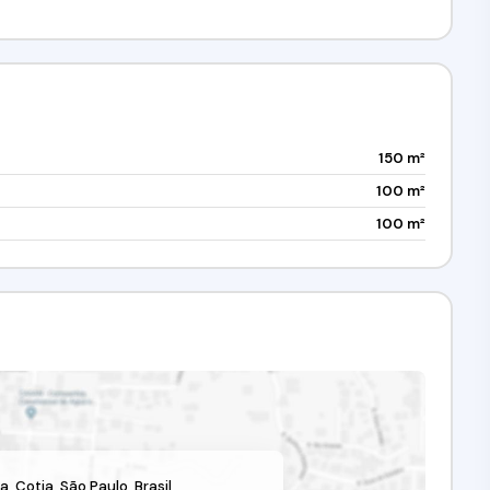
150 m²
100 m²
100 m²
ia
,
Cotia
,
São Paulo
,
Brasil