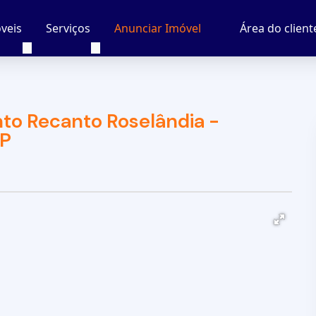
veis
Serviços
Área do client
Anunciar Imóvel
to Recanto Roselândia -
SP