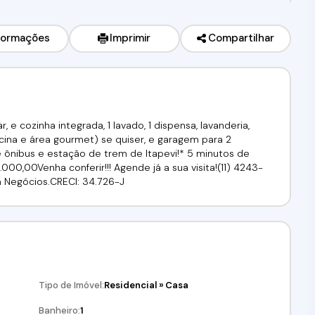
formações
Imprimir
Compartilhar
r, e cozinha integrada, 1 lavado, 1 dispensa, lavanderia,
ina e área gourmet) se quiser, e garagem para 2
e ônibus e estação de trem de Itapevi!* 5 minutos de
000,00Venha conferir!!! Agende já a sua visita!(11) 4243-
lfa Negócios.CRECI: 34.726-J
Tipo de Imóvel:
Residencial
»
Casa
Banheiro:
1