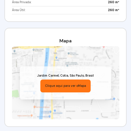
Área Privada:
260 m²
Área Útil:
260 m²
Mapa
Jardim Carmel
,
Cotia
,
São Paulo
,
Brasil
Clique aqui para ver o
Mapa