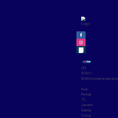
(11)
97417-
8061
cristianevalosi
Rua
Pinhal
,
72
,
Jardim
Sabiá
,
Cotia
,