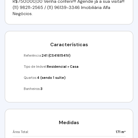
R$750.000,00 Venha conferir!!! Agende já a sua visita!!!
(11) 98211-2565 / (11) 96139-3346 Imobiliária Alfa
Negócios.
Características
Referência:
241
(CS4161541V)
Tipo de Imóvel:
Residencial
»
Casa
Quartos:
4 (sendo 1 suíte)
Banheiros:
3
Medidas
Área Total:
171 m²