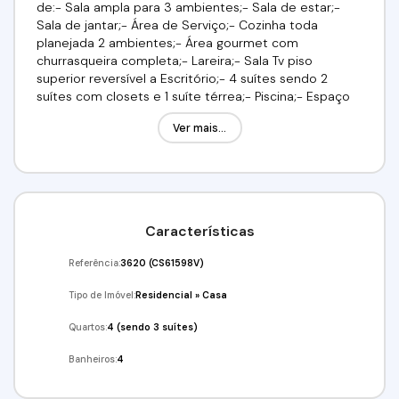
de:- Sala ampla para 3 ambientes;- Sala de estar;-
Sala de jantar;- Área de Serviço;- Cozinha toda
planejada 2 ambientes;- Área gourmet com
churrasqueira completa;- Lareira;- Sala Tv piso
superior reversível a Escritório;- 4 suítes sendo 2
suítes com closets e 1 suíte térrea;- Piscina;- Espaço
com quintal grande e árvores frutíferas;- Garagem
Ver mais...
para 4 vagas sendo 2 cobertas;- Fachada com lindo
Paisagismo;- aquecimento a gás em toda casa;- Área
total de 320 m² sendo 280 m²
construídos.Condomínio oferece:- Piscina adulto e
infantil;- Playground;- Quadra de esportes;- Sala de
jogos;- Salão de festas;- Quadra de tênis;-
Características
Mercadinho de autoatendimento;- Segurança 24
horasAceita financiamento Bancário ae pode usar seu
Referência:
3620
(CS61598V)
fgts na entrada, Documentação em diasAgende sua
visita! (11) 9.8211-2565/ (11) 9.5520-1800 Valdir
Tipo de Imóvel:
Residencial
»
Casa
Quartos:
4 (sendo 3 suítes)
Banheiros:
4