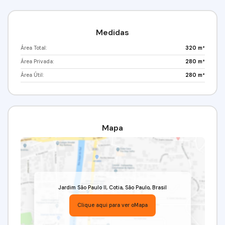
Medidas
Área Total:
320 m²
Área Privada:
280 m²
Área Útil:
280 m²
Mapa
Jardim São Paulo II
,
Cotia
,
São Paulo
,
Brasil
Clique aqui para ver o
Mapa