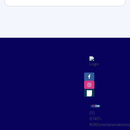
(11)
97417-
8061
cristianevalosi