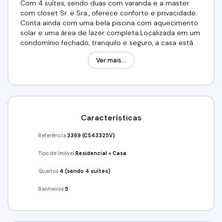
Com 4 suítes, sendo duas com varanda e a master
com closet Sr. e Sra., oferece conforto e privacidade.
Conta ainda com uma bela piscina com aquecimento
solar e uma área de lazer completa.Localizada em um
condomínio fechado, tranquilo e seguro, a casa está
rodeada por uma atmosfera de paz e privacidade. O
Ver mais...
condomínio oferece segurança 24 horas e uma
excelente estrutura, ideal para quem busca conforto
e tranquilidade.O imóvel está em uma região
arborizada, cercada por muita natureza e com uma
vista deslumbrante para o Templo Zulai. Perfeita para
quem quer morar próximo à natureza, sem abrir mão
Características
da conveniência de estar perto da cidade.Valor:
R$1.800.000,00ACEITA FINANCIAMENTO!!!Venha
Referência:
3369
(CS43325V)
conferir!!!Agende já a sua visita!!!(11) 4243-7733
(11)97417-8061Imobiliária Alfa Negócios.CRECI: 34.726-J
Tipo de Imóvel:
Residencial
»
Casa
Quartos:
4 (sendo 4 suítes)
Banheiros:
5