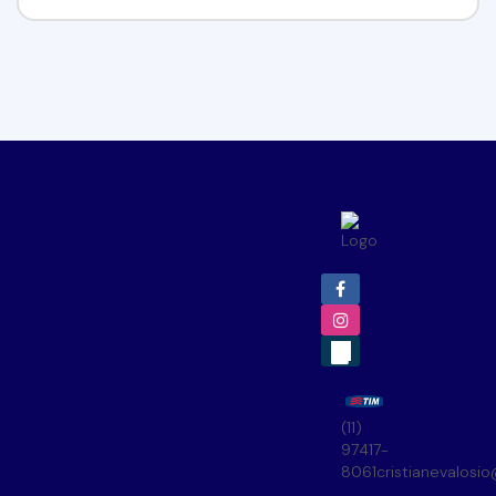
(11)
97417-
8061
cristianevalosi