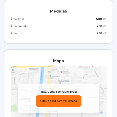
Medidas
Área Total:
500 m²
Área Privada:
268 m²
Área Útil:
268 m²
Mapa
Pitas
,
Cotia
,
São Paulo
,
Brasil
Clique aqui para ver o
Mapa