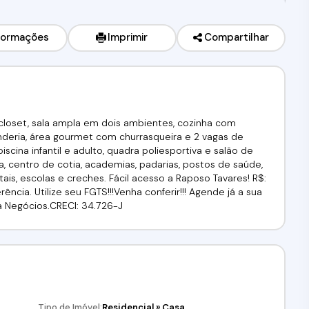
formações
Imprimir
Compartilhar
closet, sala ampla em dois ambientes, cozinha com
anderia, área gourmet com churrasqueira e 2 vagas de
cina infantil e adulto, quadra poliesportiva e salão de
na, centro de cotia, academias, padarias, postos de saúde,
ais, escolas e creches. Fácil acesso a Raposo Tavares! R$:
cia. Utilize seu FGTS!!!Venha conferir!!! Agende já a sua
lfa Negócios.CRECI: 34.726-J
Tipo de Imóvel:
Residencial
»
Casa