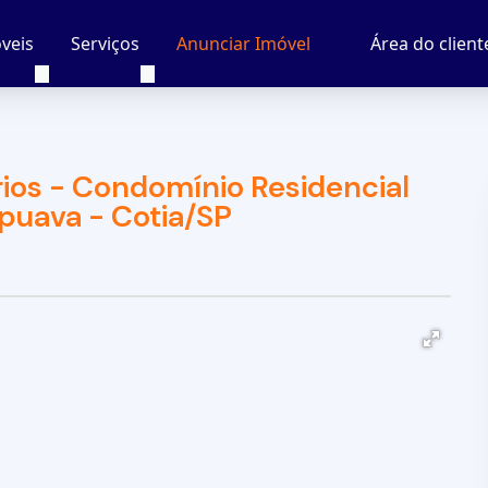
veis
Serviços
Área do client
Anunciar Imóvel
ios - Condomínio Residencial
puava - Cotia/SP