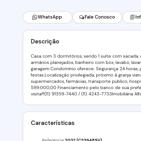
WhatsApp
Fale Conosco
In
Descrição
Casa com 3 dormitórios, sendo 1 suíte com sacada, 
armários planejados, banheiro com box, lavabo, lav
garagem.Condomínio oferece: Segurança 24 horas, pis
festas.Localização privilegiada, próximo à granja via
supermercados, farmácias, transporte publico, hospit
599.000,00 Financiamento pelo banco de sua preferên
visita!!!(11) 91359-7440 / (11) 4243-7733Imobiliária A
Características
Referência:
2032
(CS39489V)