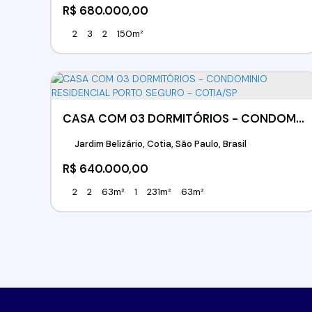
R$
680.000,00
2
3
2
150m²
CASA COM 03 DORMITÓRIOS - CONDOMINIO RESIDENCIAL PORTO SEGURO - COTIA/SP
Jardim Belizário, Cotia, São Paulo, Brasil
R$
640.000,00
2
2
63m²
1
231m²
63m²