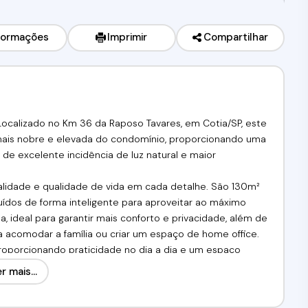
formações
Imprimir
Compartilhar
Localizado no Km 36 da Raposo Tavares, em Cotia/SP, este
 mais nobre e elevada do condomínio, proporcionando uma
 de excelente incidência de luz natural e maior
nalidade e qualidade de vida em cada detalhe. São 130m²
uídos de forma inteligente para aproveitar ao máximo
 ideal para garantir mais conforto e privacidade, além de
a acomodar a família ou criar um espaço de home office.
proporcionando praticidade no dia a dia e um espaço
vel também dispõe de 3 vagas de garagem, sendo 1
r mais...
ce um diferencial importante: uma vista privilegiada e