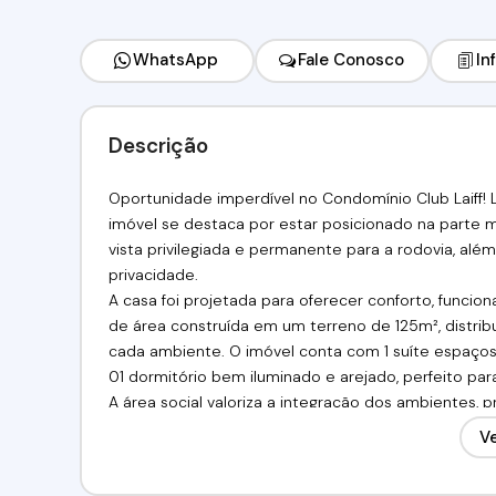
WhatsApp
Fale Conosco
In
Descrição
Oportunidade imperdível no Condomínio Club Laiff! 
imóvel se destaca por estar posicionado na parte
vista privilegiada e permanente para a rodovia, além
privacidade.
A casa foi projetada para oferecer conforto, funcio
de área construída em um terreno de 125m², distrib
cada ambiente. O imóvel conta com 1 suíte espaçosa,
01 dormitório bem iluminado e arejado, perfeito par
A área social valoriza a integração dos ambientes, 
agradável para receber amigos e familiares. O imó
Ve
coberta, garantindo comodidade e segurança.
Localizado na parte alta do condomínio, o lote ofere