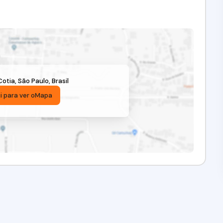
Cotia
,
São Paulo
,
Brasil
i para ver o
Mapa