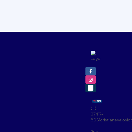
(11)
97417-
8061
cristianevalosi
Rua