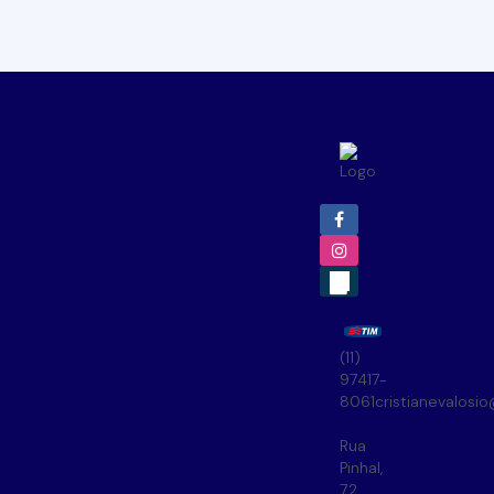
(11)
97417-
8061
cristianevalosi
Rua
Pinhal
,
72
,