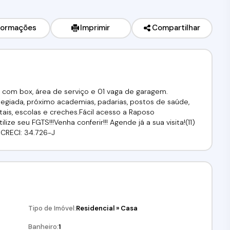
formações
Imprimir
Compartilhar
o com box, área de serviço e 01 vaga de garagem.
ilegiada, próximo academias, padarias, postos de saúde,
tais, escolas e creches.Fácil acesso a Raposo
ize seu FGTS!!!Venha conferir!!! Agende já a sua visita!(11)
s.CRECI: 34.726-J
Tipo de Imóvel:
Residencial
»
Casa
Banheiro:
1