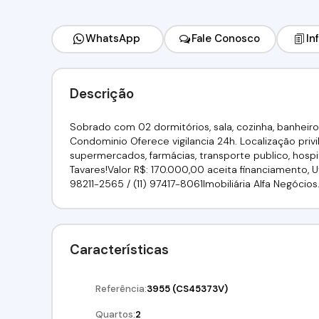
WhatsApp
Fale Conosco
In
Descrição
Sobrado com 02 dormitórios, sala, cozinha, banheir
Condominio Oferece vigilancia 24h. Localização priv
supermercados, farmácias, transporte publico, hospi
Tavares!Valor R$: 170.000,00 aceita financiamento, Util
98211-2565 / (11) 97417-8061Imobiliária Alfa Negócio
Características
Referência:
3955
(CS45373V)
Quartos:
2