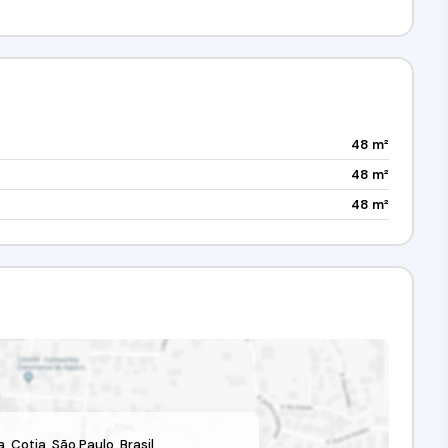
48 m²
48 m²
48 m²
a
,
Cotia
,
São Paulo
,
Brasil