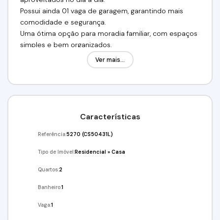
Possui ainda 01 vaga de garagem, garantindo mais
comodidade e segurança.
Uma ótima opção para moradia familiar, com espaços
simples e bem organizados.
Ver mais...
Valor de locação:R$1.500,00
Para a locação, são aceitas as seguintes garantias: três
depósitos de caução, fiador ou seguro-fiança. É
necessário não possuir restrições no SPC/Serasa e
comprovar renda equivalente a três vezes o valor do
Características
aluguel.
Referência:
5270
(CS50431L)
Tipo de Imóvel:
Residencial
»
Casa
Venha conferir!!! Agende já a sua visita!
(11) 97417-8061 // (11) 98211-2565
Quartos:
2
Imobiliária Alfa Negócios.
Banheiro:
1
CRECI: 34.726-J
Vaga:
1