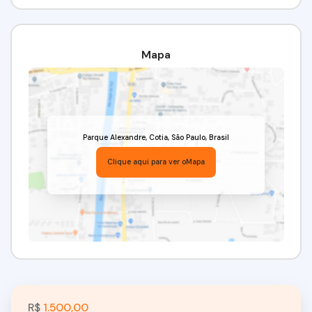
Mapa
Parque Alexandre
,
Cotia
,
São Paulo
,
Brasil
Clique aqui para ver o
Mapa
R$
1.500,00