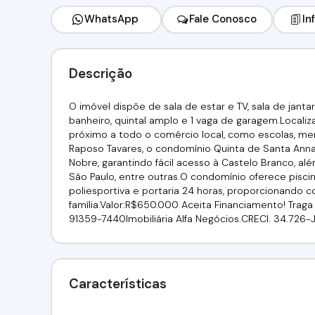
WhatsApp
Fale Conosco
In
Descrição
O imóvel dispõe de sala de estar e TV, sala de jantar
banheiro, quintal amplo e 1 vaga de garagem.Localiz
próximo a todo o comércio local, como escolas, m
Raposo Tavares, o condomínio Quinta de Santa Ann
Nobre, garantindo fácil acesso à Castelo Branco, alé
São Paulo, entre outras.O condomínio oferece piscin
poliesportiva e portaria 24 horas, proporcionando c
família.Valor:R$650.000 Aceita Financiamento! Traga se
91359-7440Imobiliária Alfa Negócios.CRECI. 34.726-
Características