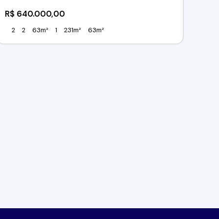
R$
640.000,00
2
2
63m²
1
231m²
63m²