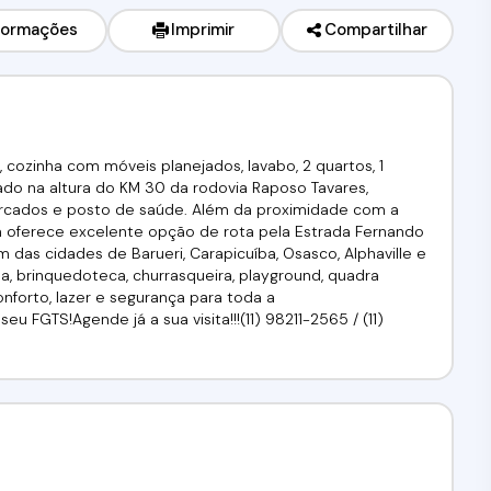
formações
Imprimir
Compartilhar
, cozinha com móveis planejados, lavabo, 2 quartos, 1
ado na altura do KM 30 da rodovia Raposo Tavares,
ercados e posto de saúde. Além da proximidade com a
a oferece excelente opção de rota pela Estrada Fernando
m das cidades de Barueri, Carapicuíba, Osasco, Alphaville e
a, brinquedoteca, churrasqueira, playground, quadra
onforto, lazer e segurança para toda a
u FGTS!Agende já a sua visita!!!(11) 98211-2565 / (11)
J