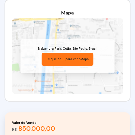
completo, com ambientes bem distribuídos e
perfeitos para viver bons momentos.
Mapa
Valor de venda: R$ 850.000,00
Venha conferir!!! Agende já a sua visita!
Nakamura Park
,
Cotia
,
São Paulo
,
Brasil
(11) 97417-8061 // (11) 95332-7355
Clique aqui para ver o
Mapa
Imobiliária Alfa Negócios.
CRECI: 34.726-J
Valor de Venda
850.000,00
R$