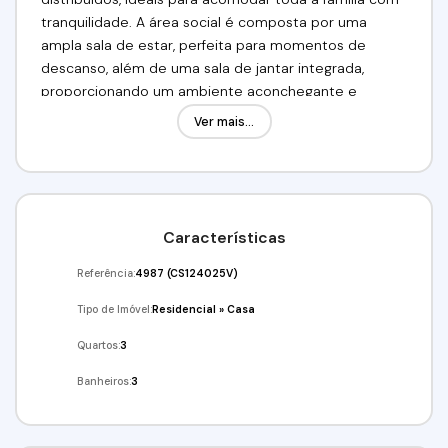
tranquilidade. A área social é composta por uma
ampla sala de estar, perfeita para momentos de
descanso, além de uma sala de jantar integrada,
proporcionando um ambiente aconchegante e
funcional para receber visitas e compartilhar refeições
Ver mais...
especiais.
A cozinha é prática e bem planejada, oferecendo
ótimo aproveitamento de espaço para o dia a dia. O
imóvel dispõe ainda de 1 vaga de garagem, garantindo
Características
comodidade e segurança.
Referência:
4987
(CS124025V)
Nos fundos, você encontra uma agradável área
Tipo de Imóvel:
Residencial
»
Casa
gourmet, ideal para confraternizações, churrascos e
momentos de lazer com amigos e familiares. O imóvel
Quartos:
3
também possui área de serviços reservada, trazendo
Banheiros:
3
mais organização e praticidade à rotina.
Uma excelente opção para quem valoriza um lar