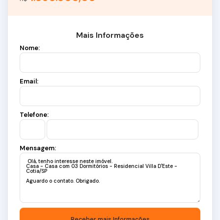
CRECI: 34.726-J
Mais Informações
Nome:
Email:
Telefone:
Mensagem: