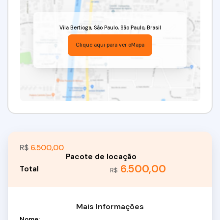
Vila Bertioga
,
São Paulo
,
São Paulo
,
Brasil
Clique aqui para ver o
Mapa
R$
6.500,00
6.500,00
R$
Mais Informações
Nome: