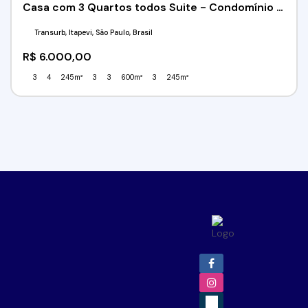
Casa com 3 Quartos todos Suite - Condomínio Vila Verde - Transurb - Itapevi/SP
Transurb, Itapevi, São Paulo, Brasil
R$
6.000,00
3
4
245m²
3
3
600m²
3
245m²