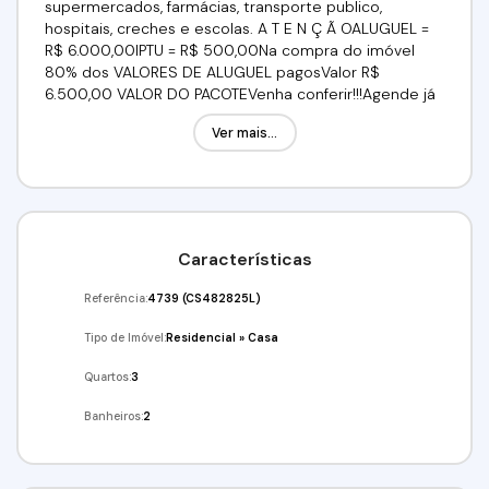
supermercados, farmácias, transporte publico,
hospitais, creches e escolas. A T E N Ç Ã OALUGUEL =
R$ 6.000,00IPTU = R$ 500,00Na compra do imóvel
80% dos VALORES DE ALUGUEL pagosValor R$
6.500,00 VALOR DO PACOTEVenha conferir!!!Agende já
a sua visita!!!(11) 97417-8061 / (11) 98211-2565Imobiliária
Ver mais...
Alfa Negócios.CRECI: 34.726-J
Características
Referência:
4739
(CS482825L)
Tipo de Imóvel:
Residencial
»
Casa
Quartos:
3
Banheiros:
2