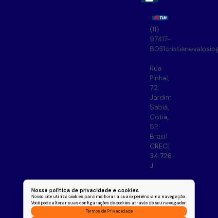
(11)
97417-
8061
cristianevalosi
Rua
Pinhal
,
72
,
Jardim
Sabiá
,
Cotia
,
SP
,
Brasil
CRECI:
34.726-
J
Nossa política de privacidade e cookies
Nosso site utiliza cookies para melhorar a sua experiência na navegação.
Você pode alterar suas configurações de cookies através do seu navegador.
Termos de Privacidade