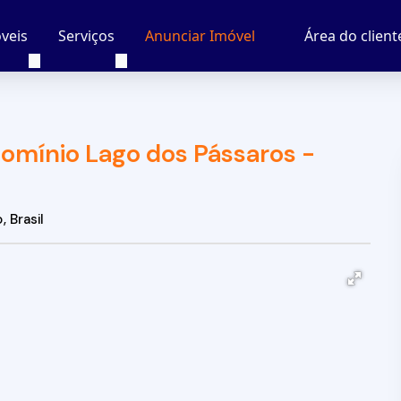
veis
Serviços
Área do client
Anunciar Imóvel
omínio Lago dos Pássaros -
o
,
Brasil