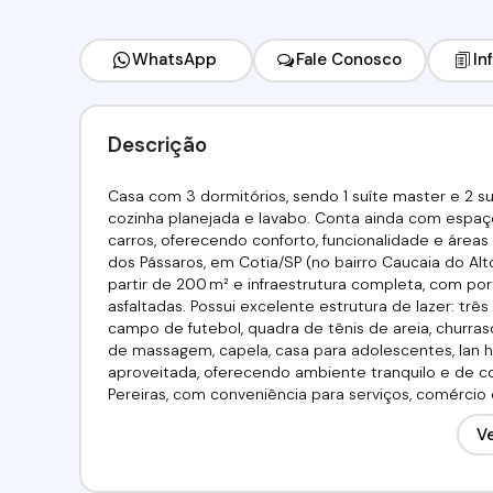
WhatsApp
Fale Conosco
In
Descrição
Casa com 3 dormitórios, sendo 1 suíte master e 2 suít
cozinha planejada e lavabo. Conta ainda com espa
carros, oferecendo conforto, funcionalidade e áreas
dos Pássaros, em Cotia/SP (no bairro Caucaia do Al
partir de 200 m² e infraestrutura completa, com po
asfaltadas. Possui excelente estrutura de lazer: três l
campo de futebol, quadra de tênis de areia, churrasqu
de massagem, capela, casa para adolescentes, lan 
aproveitada, oferecendo ambiente tranquilo e de co
Pereiras, com conveniência para serviços, comércio 
quem busca qualidade de vida, segurança, lazer di
Ve
familiar e bem estruturado.Valor:R$799.000,00 Aceita
(11) 98211-2565 / (11) 97417-8061Imobiliária Alfa Negó