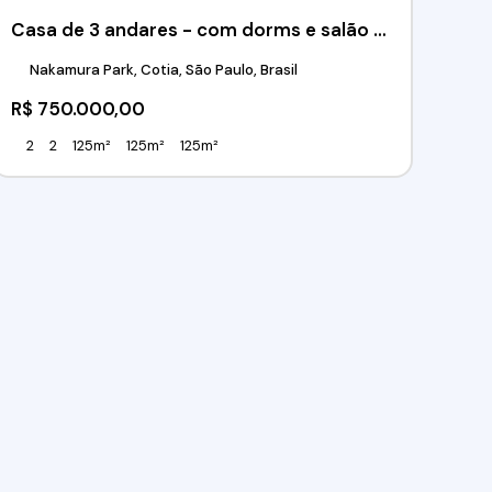
Casa de 3 andares - com dorms e salão comercial - Nakamura Park - Cotia/SP
Nakamura Park, Cotia, São Paulo, Brasil
R$
750.000,00
2
2
125m²
125m²
125m²