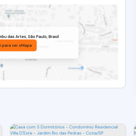
mbu das Artes
,
São Paulo
,
Brasil
i para ver o
Mapa