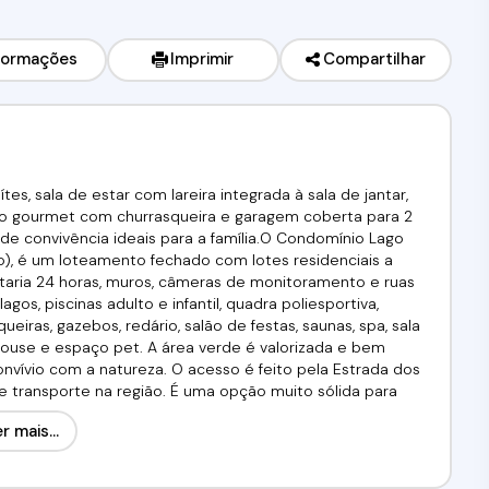
formações
Imprimir
Compartilhar
es, sala de estar com lareira integrada à sala de jantar,
ço gourmet com churrasqueira e garagem coberta para 2
 de convivência ideais para a família.O Condomínio Lago
to), é um loteamento fechado com lotes residenciais a
rtaria 24 horas, muros, câmeras de monitoramento e ruas
agos, piscinas adulto e infantil, quadra poliesportiva,
eiras, gazebos, redário, salão de festas, saunas, spa, sala
house e espaço pet. A área verde é valorizada e bem
nvívio com a natureza. O acesso é feito pela Estrada dos
e transporte na região. É uma opção muito sólida para
versificado e contato com o verde, em um condomínio
r mais...
 Financiamento! Utilize seu FGTS!Agende já a sua visita!!!
cios.CRECI. 34.726-J