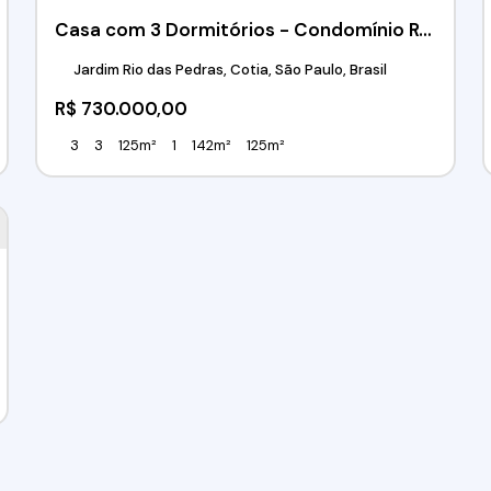
Casa com 3 Dormitórios - Condomínio Residencial Villa D'Este - Jardim Rio das Pedras - Cotia/SP
Jardim Rio das Pedras, Cotia, São Paulo, Brasil
R$
730.000,00
3
3
125m²
1
142m²
125m²