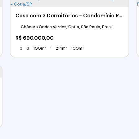
Casa com 3 Dormitórios - Condomínio Residêncial Villas da Granja III - Chácara Ondas Verdes - Granja Viana - Cotia/SP
Chácara Ondas Verdes, Cotia, São Paulo, Brasil
R$
690.000,00
3
3
100m²
1
214m²
100m²