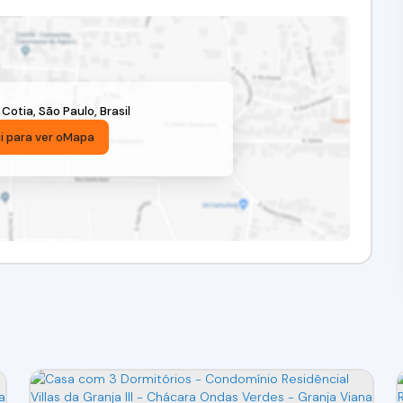
,
Cotia
,
São Paulo
,
Brasil
i para ver o
Mapa