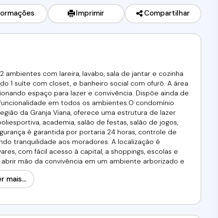
formações
Imprimir
Compartilhar
 ambientes com lareira, lavabo, sala de jantar e cozinha
o 1 suíte com closet, e banheiro social com ofurô. A área
ionando espaço para lazer e convivência. Dispõe ainda de
e funcionalidade em todos os ambientes.O condomínio
região da Granja Viana, oferece uma estrutura de lazer
poliesportiva, academia, salão de festas, salão de jogos,
urança é garantida por portaria 24 horas, controle de
o tranquilidade aos moradores. A localização é
ares, com fácil acesso à capital, a shoppings, escolas e
m abrir mão da convivência em um ambiente arborizado e
Utilize seu FGTS!Agende já sua visita!!!!(11) 98211-2565 /
r mais...
6-J