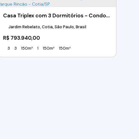
Casa Triplex com 3 Dormitórios - Condomínio Residencial Bosque dos Manacás - Granja Vianna- Parque Rincão - Cotia/SP
Jardim Rebelato, Cotia, São Paulo, Brasil
R$
793.940,00
3
3
150m²
1
150m²
150m²