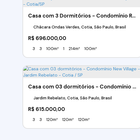
Casa com 3 Dormitórios - Condomínio Residêncial Villas da Granja III - Chácara Ondas Verdes - Granja Viana - Cotia/SP
Chácara Ondas Verdes, Cotia, São Paulo, Brasil
R$
696.000,00
3
3
100m²
1
214m²
100m²
Casa com 03 dormitórios - Condomínio New Village - Jardim Rebelato - Cotia / SP
Jardim Rebelato, Cotia, São Paulo, Brasil
R$
615.000,00
3
3
120m²
120m²
120m²