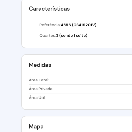
Características
Referência:
4586
(CS419201V)
Quartos:
3 (sendo 1 suíte)
Medidas
Área Total:
Área Privada:
Área Útil:
Mapa