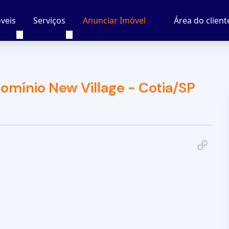
veis
Serviços
Área do client
Anunciar Imóvel
mínio New Village - Cotia/SP