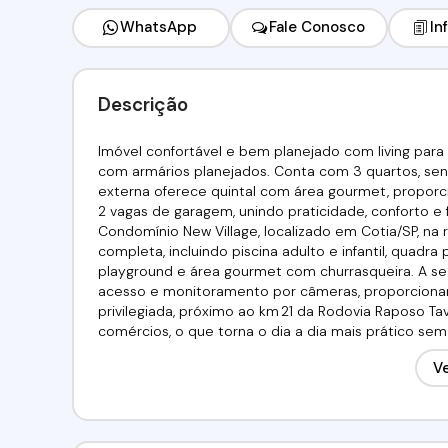
WhatsApp
Fale Conosco
In
Descrição
Imóvel confortável e bem planejado com living para 2
com armários planejados. Conta com 3 quartos, send
externa oferece quintal com área gourmet, proporc
2 vagas de garagem, unindo praticidade, conforto 
Condomínio New Village, localizado em Cotia/SP, na 
completa, incluindo piscina adulto e infantil, quadra 
playground e área gourmet com churrasqueira. A seg
acesso e monitoramento por câmeras, proporcionand
privilegiada, próximo ao km 21 da Rodovia Raposo Tav
comércios, o que torna o dia a dia mais prático se
residencial.Valor:R$670.000,00 Aceita Financiamento! 
Ve
(11) 97417-8061Imobiliária Alfa Negócios.CRECI. 34.72