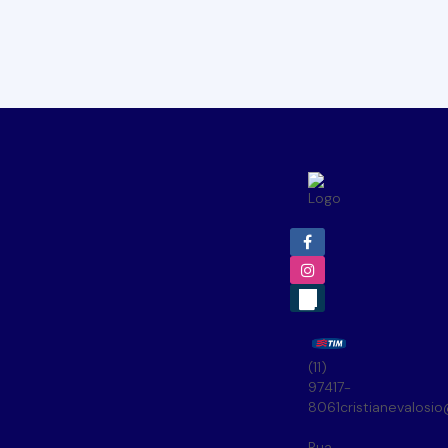
(11)
97417-
8061
cristianevalosi
Rua