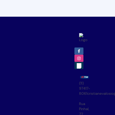
(11)
97417-
8061
cristianevalosi
Rua
Pinhal
,
72
,