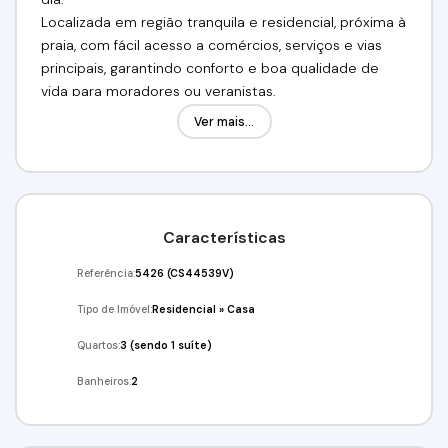
Localizada em região tranquila e residencial, próxima à
praia, com fácil acesso a comércios, serviços e vias
principais, garantindo conforto e boa qualidade de
vida para moradores ou veranistas.
Ver mais...
Valor:R$760.000,00
Venha conferir!!! Agende já a sua visita!
(11) 97417-8061 // (11) 98211-2565
Imobiliária Alfa Negócios.
Características
CRECI: 34.726-J
Referência:
5426
(CS44539V)
Tipo de Imóvel:
Residencial
»
Casa
Quartos:
3 (sendo 1 suíte)
Banheiros:
2