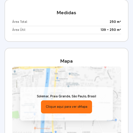
Medidas
Área Total:
250 m²
Área Útil:
139 ~ 250 m²
Mapa
Solemar
,
Praia Grande
,
São Paulo
,
Brasil
Clique aqui para ver o
Mapa