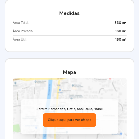
Medidas
Área Total:
330 m²
Área Privada:
160 m²
Área Útil:
160 m²
Mapa
Jardim Barbacena
,
Cotia
,
São Paulo
,
Brasil
Clique aqui para ver o
Mapa