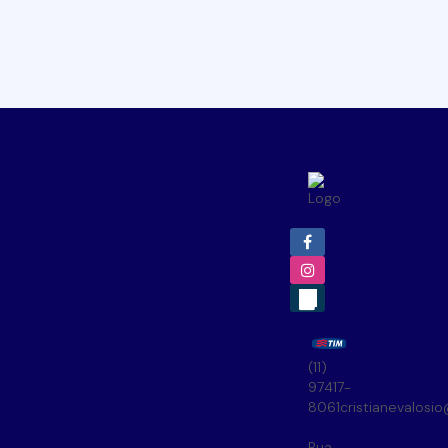
(11)
97417-
8061
cristianevalosi
Rua