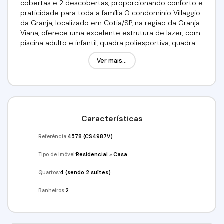
cobertas e 2 descobertas, proporcionando conforto e
praticidade para toda a família.O condomínio Villaggio
da Granja, localizado em Cotia/SP, na região da Granja
Viana, oferece uma excelente estrutura de lazer, com
piscina adulto e infantil, quadra poliesportiva, quadra
de tênis, salão de festas, salão de jogos, academia,
Ver mais...
playground, área gourmet com churrasqueira e ampla
área verde, proporcionando diversão e bem-estar
para toda a família. A segurança é completa, com
portaria 24 horas, controle de acesso e
monitoramento, garantindo tranquilidade aos
moradores. A localização é privilegiada, próxima à
Características
Rodovia Raposo Tavares, com fácil acesso a São Paulo,
shoppings, escolas e comércios, oferecendo
Referência:
4578
(CS4987V)
praticidade e comodidade no dia a
dia.Valor:R$895.000,00 Aceita Financiamento! Utilize
Tipo de Imóvel:
Residencial
»
Casa
seu FGTS!Venha conferir!!!Agende já a sua visita!!!(11)
98211-2565 / (11) 97417-8061Imobiliária Alfa
Quartos:
4 (sendo 2 suítes)
Negócios.CRECI: 34.726-J
Banheiros:
2