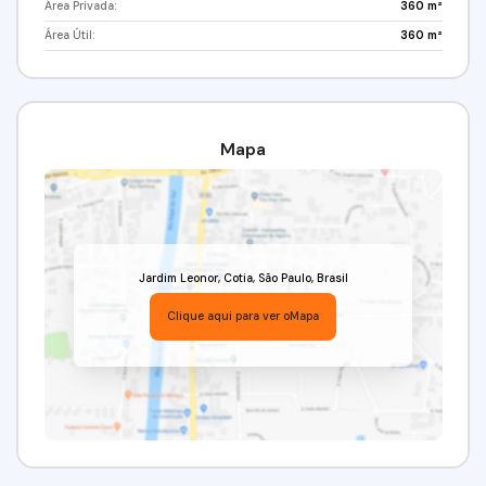
Área Privada:
360 m²
(11) 98211-2565 / (11) 97417-8061
Área Útil:
360 m²
Imobiliária Alfa Negócios.
CRECI: 34.726-J.
Mapa
Jardim Leonor
,
Cotia
,
São Paulo
,
Brasil
Clique aqui para ver o
Mapa