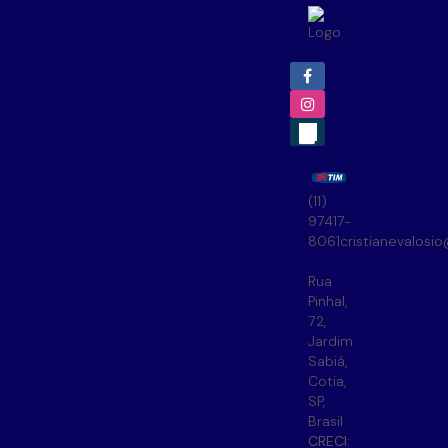
(11)
97417-
8061
cristianevalosi
Rua
Pinhal
,
72
,
Jardim
Sabiá
,
Cotia
,
SP
,
Brasil
CRECI: