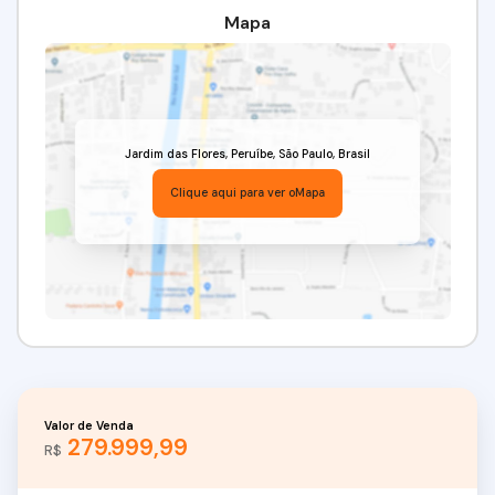
Mapa
Jardim das Flores
,
Peruíbe
,
São Paulo
,
Brasil
Clique aqui para ver o
Mapa
Valor de Venda
279.999,99
R$