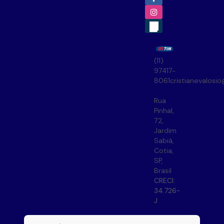
(11)
97417-
8061
cristianevalosi
Rua
Pinhal
,
72
,
Jardim
Sabiá
,
Cotia
,
SP
,
Brasil
CRECI:
34.726-
J