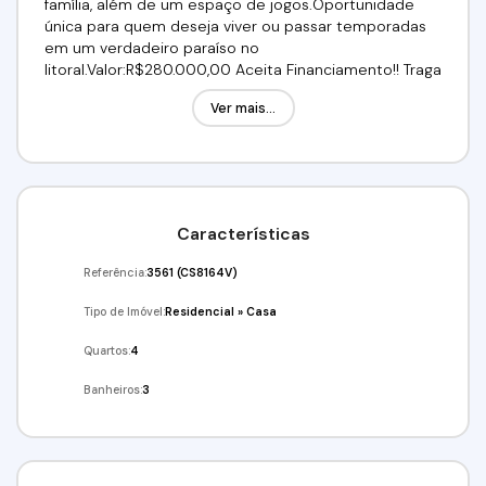
família, além de um espaço de jogos.Oportunidade
única para quem deseja viver ou passar temporadas
em um verdadeiro paraíso no
litoral.Valor:R$280.000,00 Aceita Financiamento!! Traga
seu FGTS!Agende já a sua visita!!!(11) 98211-2565 / (11)
Ver mais...
91359-7440Imobiliária Alfa Negócios.CRECI. 34.726-J
Características
Referência:
3561
(CS8164V)
Tipo de Imóvel:
Residencial
»
Casa
Quartos:
4
Banheiros:
3