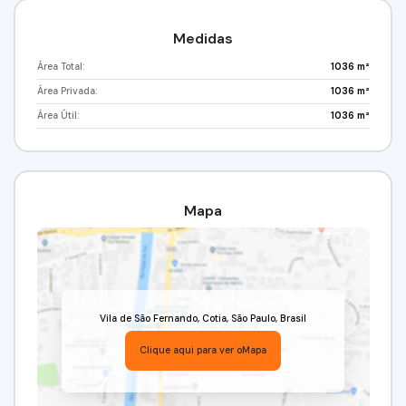
Medidas
Área Total:
1036 m²
Área Privada:
1036 m²
Área Útil:
1036 m²
Mapa
Vila de São Fernando
,
Cotia
,
São Paulo
,
Brasil
Clique aqui para ver o
Mapa