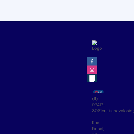
(11)
97417-
8061
cristianevalosi
Rua
Pinhal
,