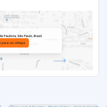
e Paulista
,
São Paulo
,
Brasil
i para ver o
Mapa