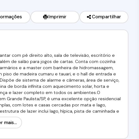
formações
Imprimir
Compartilhar
tar com pé direito alto, sala de televisão, escritório e
lém de salão para jogos de cartas. Conta com cozinha
 armários e a master com banheira de hidromassagem,
 piso de madeira cumaru e tauari, e o hall de entrada e
ispõe de sistema de alarme e câmeras, área de serviço,
ina de borda infinita com aquecimento solar, horta e
rança e lazer completo em todos os ambientes.O
em Grande Paulista/SP, é uma excelente opção residencial
amplas, com lotes e casas cercadas por mata e lago,
trutura de lazer inclui lago, hípica, pista de caminhada e
am contato com a natureza. Em relação à segurança, o
r mais...
de acesso, garantindo mais privacidade e conforto aos
 Km 41 da Rodovia Raposo Tavares, a poucos minutos do
cio e às regiões vizinhas.Valor:R$ 1.650.000,00 Aceita