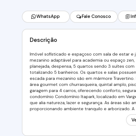
WhatsApp
Fale Conosco
In
Descrição
Imóvel sofisticado e espaçoso com sala de estar e jan
mezanino adaptável para academia ou espaço zen, a
planejada, despensa, 5 quartos sendo 3 suítes com
totalizando 5 banheiros. Os quartos e salas possuem
escada para mezanino são em mármore Travertino. D
área gourmet com churrasqueira, quintal amplo, pisc
garagem para 4 carros, oferecendo conforto, segu
condomínio Condomínio Itapark, localizado em Varg
que alia natureza, lazer e segurança. As áreas são 
proporcionando ambiente tranquilo e arborizado. A es
áreas de preservação, ideal para famílias que busc
Ve
condomínio conta com portaria 24 horas e controle 
moradores. A localização é estratégica, próximo ao
centro da cidade, com acesso fácil a serviços, comér