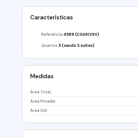
Financiamento! Utilize seu FGTS!Agende já sua visita!!!
Negócios.CRECI. 34.726-J
Características
Referência:
4588
(CS49129V)
Quartos:
5 (sendo 3 suítes)
Medidas
Área Total:
Área Privada:
Área Útil: