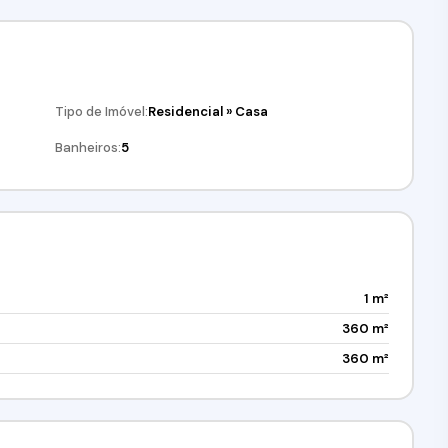
!(11) 98211-2565 / (11) 97417-8061Imobiliária Alfa
Tipo de Imóvel:
Residencial
»
Casa
Banheiros:
5
1 m²
360 m²
360 m²