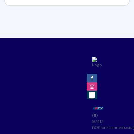
(11)
97417-
8061
cristianevalosi